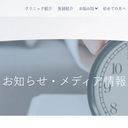
クリニック紹介
医師紹介
お悩み別
初めての方へ
いびき・睡眠時無呼吸症候群
いびき・睡
アレルギー
アレルギー
生活習慣病
生活習慣病
肥満症
肥満症
お知らせ・メディア情報