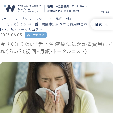
睡眠・生活習慣病・アレルギー・
肥満
専門医による総合診療
MENU
ウェルスリープクリニック
アレルギー外来
目次
今すぐ知りたい！舌下免疫療法にかかる費用はどれくらい？（初
回・月額・トータルコスト）
トップ
2026.06.05
舌下免疫療法
花粉症治
今すぐ知りたい！舌下免疫療法にかかる費用はど
舌下免疫
れくらい？（初回・月額・トータルコスト）
アレルギ
コラム