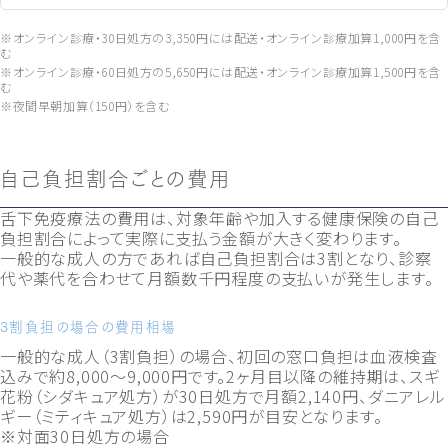
※オンライン診療・30日処方の3,350円には配送・オンライン診療加算1,000円を含
む
※オンライン診療・60日処方の5,650円には配送・オンライン診療加算1,500円を含
む
※夜間早朝加算（150円）を含む
自己負担割合ごとの費用
舌下免疫療法の費用は、対象年齢や加入する健康保険の自己
負担割合によって実際に支払う金額が大きく変わります。
一般的な成人の方であれば自己負担割合は3割となり、診察
代や薬代を合わせて月額数千円程度の支払いが発生します。
3割負担の場合の費用相場
一般的な成人（3割負担）の場合、初回の窓口負担は血液検査
込みで約8,000〜9,000円です。2ヶ月目以降の維持期は、スギ
花粉（シダキュア処方）が30日処方で月額2,140円、ダニアレル
ギー（ミティキュア処方）は2,590円が目安となります。
※対面30日処方の場合