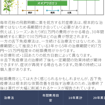
毎年花粉の飛散時期に薬を処方する対症療法は、根本的な治
療ではないため長期間付き合っていく必要があります。
例えば、1シーズンあたり約1万円の費用がかかる場合、30年間
継続すると累計で30万円ほどの出費が想定されます。
一方の舌下免疫療法は、一生続ける治療法ではないため、治
療期間として推奨されている3年から5年の治療期間で約7万
円～15万円程度※の総額費用がかかります。
※診療形式・1回あたりの処方日数によって異なります。
※舌下免疫療法の治療終了後も一定期間の効果持続が期待
できますが、症状が再発する場合もあります。効果の持続には
個人差があります。
総額費用としては大きく感じられるかもしれませんが、舌下免
疫療法は根本的な体質改善を目指す治療法のため、治療終了
後は薬代が大幅に削減されるケースが報告されています。
年間費用目
治療法
10年累計
20年累
安