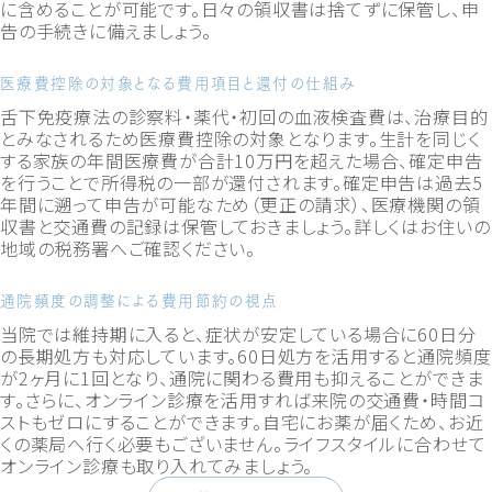
に含めることが可能です。日々の領収書は捨てずに保管し、申
告の手続きに備えましょう。
医療費控除の対象となる費用項目と還付の仕組み
舌下免疫療法の診察料・薬代・初回の血液検査費は、治療目的
とみなされるため医療費控除の対象となります。生計を同じく
する家族の年間医療費が合計10万円を超えた場合、確定申告
を行うことで所得税の一部が還付されます。確定申告は過去5
年間に遡って申告が可能なため（更正の請求）、医療機関の領
収書と交通費の記録は保管しておきましょう。詳しくはお住いの
地域の税務署へご確認ください。
通院頻度の調整による費用節約の視点
当院では維持期に入ると、症状が安定している場合に60日分
の長期処方も対応しています。60日処方を活用すると通院頻度
が2ヶ月に1回となり、通院に関わる費用も抑えることができま
す。さらに、オンライン診療を活用すれば来院の交通費・時間コ
ストもゼロにすることができます。自宅にお薬が届くため、お近
くの薬局へ行く必要もございません。ライフスタイルに合わせて
オンライン診療も取り入れてみましょう。