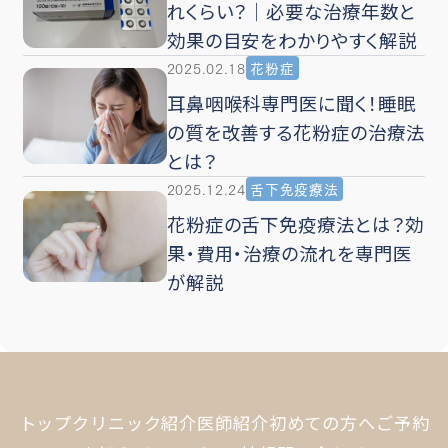
れくらい？｜必要な治療年数と
効果の目安をわかりやすく解説
2025.02.18
花粉症
耳鼻咽喉科専門医に聞く！睡眠
の質を改善する花粉症の治療法
とは？
2025.12.24
舌下免疫療法
花粉症の舌下免疫療法とは？効
果・費用・治療の流れを専門医
が解説
トップ
クリニック紹介
医師紹介
初めての方へ
ご予約