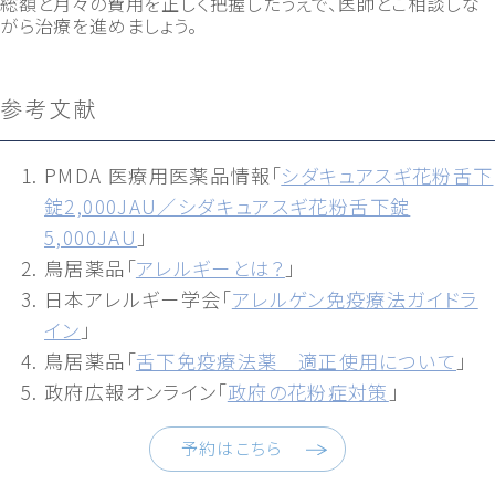
総額と月々の費用を正しく把握したうえで、医師とご相談しな
がら治療を進めましょう。
参考文献
PMDA 医療用医薬品情報「
シダキュアスギ花粉舌下
錠2,000JAU／シダキュアスギ花粉舌下錠
5,000JAU
」
鳥居薬品「
アレルギーとは？
」
日本アレルギー学会「
アレルゲン免疫療法ガイドラ
イン
」
鳥居薬品「
舌下免疫療法薬 適正使用について
」
政府広報オンライン「
政府の花粉症対策
」
予約はこちら