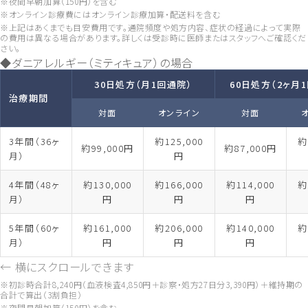
※夜間早朝加算（150円）を含む
※オンライン診療費にはオンライン診療加算・配送料を含む
※上記はあくまでも目安費用です。通院頻度や処方内容、症状の経過によって実際
の費用は異なる場合があります。詳しくは受診時に医師またはスタッフへご確認くだ
さい。
◆ダニアレルギー（ミティキュア）の場合
30日処方（月1回通院）
60日処方（2ヶ月
治療期間
対面
オンライン
対面
3年間（36ヶ
約125,000
約
約99,000円
約87,000円
月）
円
4年間（48ヶ
約130,000
約166,000
約114,000
約
月）
円
円
円
5年間（60ヶ
約161,000
約206,000
約140,000
約
月）
円
円
円
← 横にスクロールできます
※初診時合計8,240円（血液検査4,850円＋診察・処方27日分3,390円）＋維持期の
合計で算出（3割負担）
※夜間早朝加算（150円）を含む