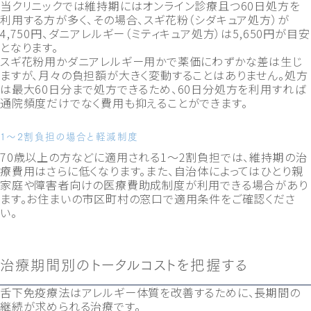
当クリニックでは維持期にはオンライン診療且つ60日処方を
利用する方が多く、その場合、スギ花粉（シダキュア処方）が
4,750円、ダニアレルギー（ミティキュア処方）は5,650円が目安
となります。
スギ花粉用かダニアレルギー用かで薬価にわずかな差は生じ
ますが、月々の負担額が大きく変動することはありません。処方
は最大60日分まで処方できるため、60日分処方を利用すれば
通院頻度だけでなく費用も抑えることができます。
1～2割負担の場合と軽減制度
70歳以上の方などに適用される1〜2割負担では、維持期の治
療費用はさらに低くなります。また、自治体によってはひとり親
家庭や障害者向けの医療費助成制度が利用できる場合があり
ます。お住まいの市区町村の窓口で適用条件をご確認くださ
い。
治療期間別のトータルコストを把握する
舌下免疫療法はアレルギー体質を改善するために、長期間の
継続が求められる治療です。