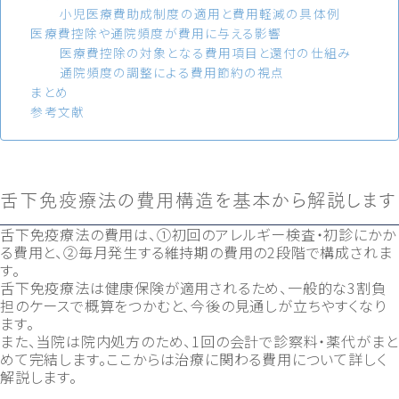
小児医療費助成制度の適用と費用軽減の具体例
医療費控除や通院頻度が費用に与える影響
医療費控除の対象となる費用項目と還付の仕組み
通院頻度の調整による費用節約の視点
まとめ
参考文献
舌下免疫療法の費用構造を基本から解説します
舌下免疫療法の費用は、①初回のアレルギー検査・初診にかか
る費用と、②毎月発生する維持期の費用の2段階で構成されま
す。
舌下免疫療法は健康保険が適用されるため、一般的な3割負
担のケースで概算をつかむと、今後の見通しが立ちやすくなり
ます。
また、当院は院内処方のため、1回の会計で診察料・薬代がまと
めて完結します。ここからは治療に関わる費用について詳しく
解説します。