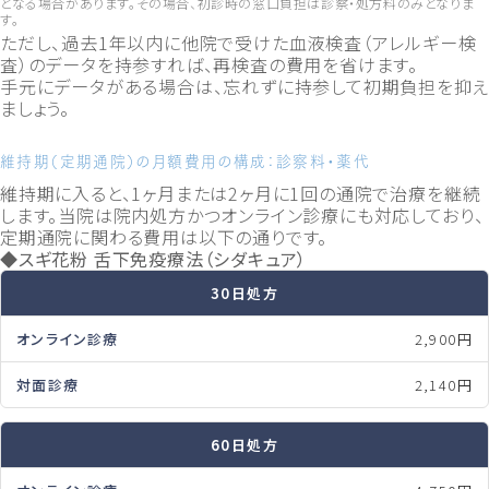
となる場合があります。その場合、初診時の窓口負担は診察・処方料のみとなりま
す。
ただし、過去1年以内に他院で受けた血液検査（アレルギー検
査）のデータを持参すれば、再検査の費用を省けます。
手元にデータがある場合は、忘れずに持参して初期負担を抑え
ましょう。
維持期（定期通院）の月額費用の構成：診察料・薬代
維持期に入ると、1ヶ月または2ヶ月に1回の通院で治療を継続
します。当院は院内処方かつオンライン診療にも対応しており、
定期通院に関わる費用は以下の通りです。
◆スギ花粉 舌下免疫療法（シダキュア）
30日処方
2,900円
2,140円
60日処方