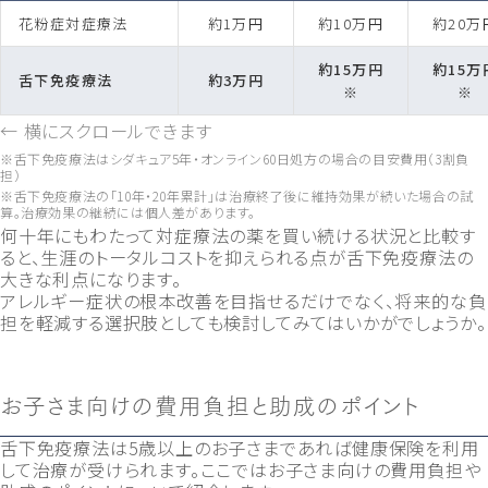
花粉症対症療法
約1万円
約10万円
約20万
約15万円
約15万
舌下免疫療法
約3万円
※
※
← 横にスクロールできます
※舌下免疫療法はシダキュア5年・オンライン60日処方の場合の目安費用（3割負
担）
※舌下免疫療法の「10年・20年累計」は治療終了後に維持効果が続いた場合の試
算。治療効果の継続には個人差があります。
何十年にもわたって対症療法の薬を買い続ける状況と比較す
ると、生涯のトータルコストを抑えられる点が舌下免疫療法の
大きな利点になります。
アレルギー症状の根本改善を目指せるだけでなく、将来的な負
担を軽減する選択肢としても検討してみてはいかがでしょうか。
お子さま向けの費用負担と助成のポイント
舌下免疫療法は5歳以上のお子さまであれば健康保険を利用
して治療が受けられます。ここではお子さま向けの費用負担や