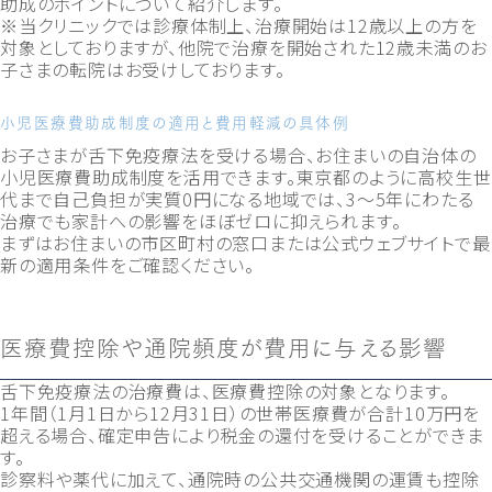
助成のポイントについて紹介します。
※当クリニックでは診療体制上、治療開始は12歳以上の方を
対象としておりますが、他院で治療を開始された12歳未満のお
子さまの転院はお受けしております。
小児医療費助成制度の適用と費用軽減の具体例
お子さまが舌下免疫療法を受ける場合、お住まいの自治体の
小児医療費助成制度を活用できます。東京都のように高校生世
代まで自己負担が実質0円になる地域では、3〜5年にわたる
治療でも家計への影響をほぼゼロに抑えられます。
まずはお住まいの市区町村の窓口または公式ウェブサイトで最
新の適用条件をご確認ください。
医療費控除や通院頻度が費用に与える影響
舌下免疫療法の治療費は、医療費控除の対象となります。
1年間（1月1日から12月31日）の世帯医療費が合計10万円を
超える場合、確定申告により税金の還付を受けることができま
す。
診察料や薬代に加えて、通院時の公共交通機関の運賃も控除