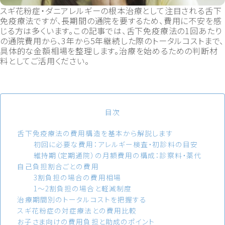
スギ花粉症・ダニアレルギーの根本治療として注目される舌下
免疫療法ですが、長期間の通院を要するため、費用に不安を感
じる方は多くいます。この記事では、舌下免疫療法の1回あたり
の通院費用から、3年から5年継続した際のトータルコストまで、
具体的な金額相場を整理します。治療を始めるための判断材
料としてご活用ください。
目次
舌下免疫療法の費用構造を基本から解説します
初回に必要な費用：アレルギー検査・初診料の目安
維持期（定期通院）の月額費用の構成：診察料・薬代
自己負担割合ごとの費用
3割負担の場合の費用相場
1～2割負担の場合と軽減制度
治療期間別のトータルコストを把握する
スギ花粉症の対症療法との費用比較
お子さま向けの費用負担と助成のポイント