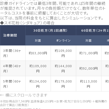
診療ガイドラインでは最低3年間、可能であれば5年間の継続
が推奨されています。月々の負担額だけでなく、数年単位のト
ータルコストを事前に把握しておくことが大切です。
以下は、当院の料金をもとに算出したシミュレーションです。
◆スギ花粉（シダキュア）の場合
30日処方（月1回通院）
60日処方（2ヶ月
治療期間
対面
オンライン
対面
3年間（36ヶ
約109,000
約83,000円
約71,000円
約
月）
円
4年間（48ヶ
約109,000
約144,000
約
約92,000円
月）
円
円
5年間（60ヶ
約134,000
約179,000
約113,000
約
月）
円
円
円
← 横にスクロールできます
※初診時合計7,940円（血液検査4,850円＋診察・処方27日分3,090円）＋維持期の
合計で算出（3割負担）