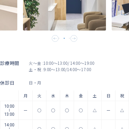
診療時間
火〜金 :10:00〜13:00/ 14:00〜19:00
土・祝 :9:00〜13:00/14:00〜17:00
休診日
日・月
月
火
水
木
金
土
日
祝
10:00
ー
○
○
○
○
△
ー
△
|
13:00
14:00
ー
○
○
○
○
△
ー
△
|