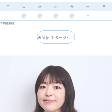
月
火
水
木
金
土
日
ー
○
○
○
○
△
ー
※隔週勤務
医師紹介ページへ