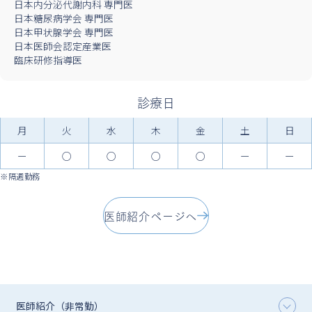
日本内分泌代謝内科 専門医
日本糖尿病学会 専門医
日本甲状腺学会 専門医
日本医師会認定産業医
臨床研修指導医
診療日
月
火
水
木
金
土
日
ー
○
○
○
○
ー
ー
※隔週勤務
医師紹介ページへ
医師紹介（非常勤）