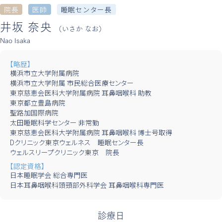
院長
医師
睡眠センター長
井坂 奈央
（いさか なお）
Nao Isaka
【略歴】
横浜市立大学附属病院
横浜市立大学附属 市民総合医療センター
東京慈恵会医科大学附属病院 耳鼻咽喉科 助教
東京都立豊島病院
聖路加国際病院
太田睡眠科学センター 非常勤
東京慈恵会医科大学附属病院 耳鼻咽喉科 博士号取得
Dクリニック東京ウェルネス 睡眠センター長
ウェルスリープクリニック東京 院長
【認定資格】
日本睡眠学会 総合専門医
日本耳鼻咽喉科頭頸部外科学会 耳鼻咽喉科専門医
診療日