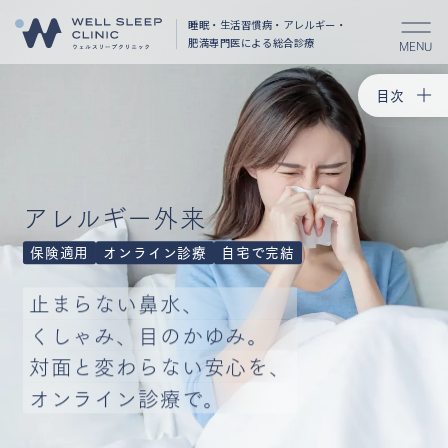
睡眠・生活習慣病・アレルギー・
肥満
専門医による総合診療
MENU
目次
トップ
花粉症治
舌下免疫
アレルギー外来
アレルギ
コラム
保険適用
オンライン診療
自宅で完結
止まらない鼻水、
くしゃみ、目のかゆみ。
対面と変わらない安心を、
オンライン診療で。