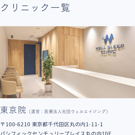
診療日時を選択します​
クリニック一覧
STEP4
必要情報の入力
「本人情報」「クレジット
カード情報」
「保険情報」を
登録してください。​
STEP5
予約確認・完了​
入力内容を確認の上、
東京院
（運営：医療法人社団ウェルエイジング）
予約を確定してください。
以上でWEB再診予約は
〒100-6210
東京都千代田区丸の内1-11-1
終了
となります。​
パシフィックセンチュリープレイス丸の内10F