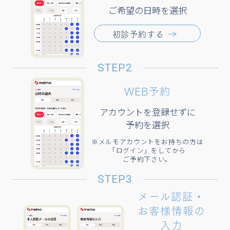
ご希望の日時を選択
初診予約する
ダウンロード完了後、
2
アカウントを登録して
ください。
STEP2
既にメルモアカウント
を作成している方は
WEB予約
「ログイン」からログ
インをお願いします。​
アカウントを登録せずに
予約を選択
STEP1
病院検索​
※メルモアカウントをお持ちの方は
「ログイン」をしてから
ご予約下さい。
「病院・診療所」
1
STEP3
ページをタップ​
メール認証・
検索欄に
2
お客様情報の
「ウェルスリープクリニ
入力
ック」と入力​