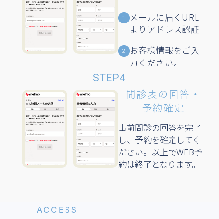
再診コード
メールに届くURL
再診コードの入力で
1
A8KV48P4
病院検索が可能です。​
よりアドレス認証
STEP2
お客様情報をご入
2
力ください。
予約メニュー・
STEP4
予約日時の選択
問診表の回答・
予約確定
ご希望の診療メニューと
診療日時を選択します​
事前問診の回答を完了
し、予約を確定してく
STEP3
ださい。以上でWEB予
約は終了となります。
予約メニュー・
予約日時の選択
ご希望の診療メニューと
ACCESS