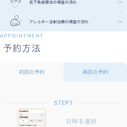
舌下免疫療法の検査の流れ
アレルギー注射治療の
検査の流れ
APPOINTMENT
予約方法
初診の予約
再診の予約
予約前準備​
STEP1
診療アプリ
「メルモ」
1
日時を選択
の
ダウンロード