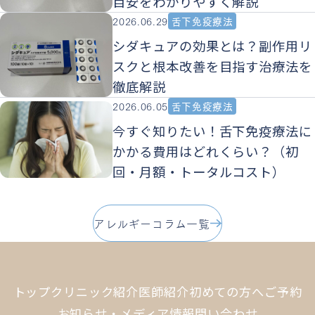
目安をわかりやすく解説
2026.06.29
舌下免疫療法
シダキュアの効果とは？副作用リ
スクと根本改善を目指す治療法を
徹底解説
2026.06.05
舌下免疫療法
今すぐ知りたい！舌下免疫療法に
かかる費用はどれくらい？（初
回・月額・トータルコスト）
アレルギーコラム一覧
トップ
クリニック紹介
医師紹介
初めての方へ
ご予約
お知らせ・メディア情報
問い合わせ