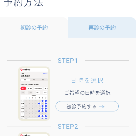
予約方法
初診の予約
再診の予約
予約前準備​
STEP1
診療アプリ
「メルモ」
1
日時を選択
の
ダウンロード
ご希望の日時を選択
初診予約する
ダウンロード完了後、
2
アカウントを登録して
ください。
STEP2
既にメルモアカウント