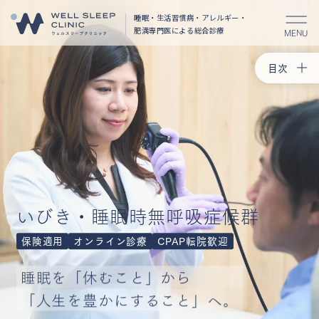
睡眠・生活習慣病・アレルギー・
肥満
専門医による総合診療
MENU
目次
トップ
CPAP治
睡眠時無
検査・治
CPAP転
簡易SAS
いびき・睡眠時無呼吸症候群
コラム
保険適用
オンライン診療
CPAP転院歓迎
睡眠を「休むこと」から
「人生を豊かにすること」へ。