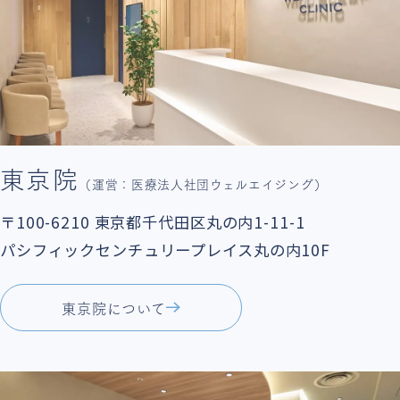
カード情報」
「保険情報」を
登録してください。​
STEP5
予約確認・完了​
入力内容を確認の上、
東京院
（運営：医療法人社団ウェルエイジング）
予約を確定してください。
以上でWEB再診予約は
〒100-6210
東京都千代田区丸の内1-11-1
終了
となります。​
パシフィックセンチュリープレイス丸の内10F
東京院について