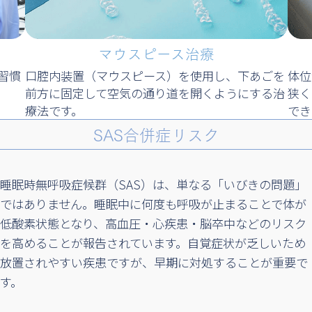
マウスピース治療
習慣
口腔内装置（マウスピース）を使用し、下あごを
体位
前方に固定して空気の通り道を開くようにする治
狭く
療法です。
でき
SAS合併症リスク
睡眠時無呼吸症候群（SAS）は、単なる「いびきの問題」
ではありません。睡眠中に何度も呼吸が止まることで体が
低酸素状態となり、高血圧・心疾患・脳卒中などのリスク
を高めることが報告されています。自覚症状が乏しいため
放置されやすい疾患ですが、早期に対処することが重要で
す。