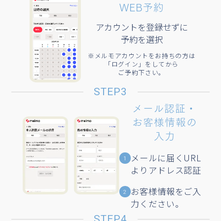
を作成している方は
WEB予約
「ログイン」からログ
インをお願いします。​
アカウントを登録せずに
予約を選択
STEP1
病院検索​
※メルモアカウントをお持ちの方は
「ログイン」をしてから
ご予約下さい。
「病院・診療所」
1
STEP3
ページをタップ​
メール認証・
検索欄に
2
お客様情報の
「ウェルスリープクリニ
入力
ック」と入力​
再診コード
メールに届くURL
再診コードの入力で
1
A8KV48P4
病院検索が可能です。​
よりアドレス認証
STEP2
お客様情報をご入
2
力ください。
予約メニュー・
STEP4