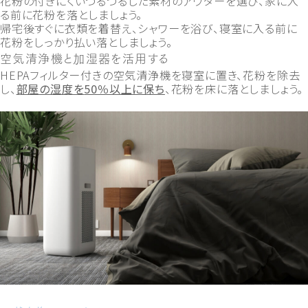
花粉の付きにくいつるつるした素材のアウターを選び、家に入
る前に花粉を落としましょう。
帰宅後すぐに衣類を着替え、シャワーを浴び、寝室に入る前に
花粉をしっかり払い落としましょう。
空気清浄機と加湿器を活用する
HEPAフィルター付きの空気清浄機を寝室に置き、花粉を除去
し、
部屋の湿度を
50
％以上に保ち
、花粉を床に落としましょう。