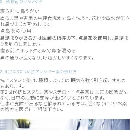
2. 就寝前のセルフケア
寝る前に鼻うがい
ぬるま湯や専用の生理食塩水で鼻を洗うと、花粉や鼻水が流さ
れ鼻づまりが軽減します。
点鼻薬の使用
鼻詰まりがある方は医師の指導の下、点鼻薬を使用
し、鼻詰ま
りを解消しましょう。
寝る前にホットタオルで鼻を温める
鼻の通りが良くなり、呼吸がしやすくなります。
3．眠くなりにくい抗アレルギー薬の選び方
抗ヒスタミン薬は、種類によっては 眠気を強く引き起こすもの
もあります。
第2世代抗ヒスタミン薬やステロイド点鼻薬は眠気の影響が少
なく、日中の活動に支障が出にくいとされています。
仕事に支障が出るなど悩まれている方は、眠くなりにくいお薬
の処方を医師にご相談下さい。