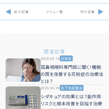
前の記事
コラム一覧
次の記事
関連記事
2025.02.18
花粉症
耳鼻咽喉科専門医に聞く！睡眠
の質を改善する花粉症の治療法
とは？
2026.06.29
舌下免疫療法
シダキュアの効果とは？副作用
リスクと根本改善を目指す治療