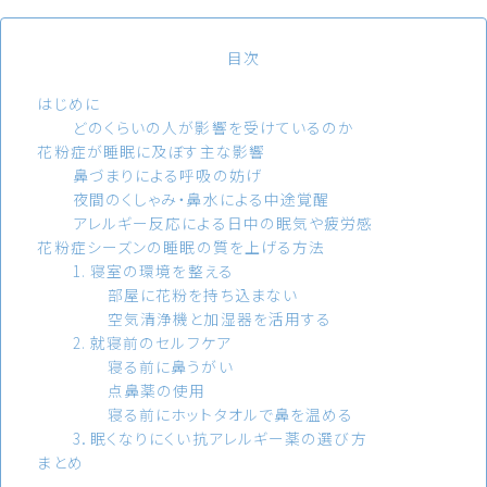
目次
はじめに
どのくらいの人が影響を受けているのか
花粉症が睡眠に及ぼす主な影響
鼻づまりによる呼吸の妨げ
夜間のくしゃみ・鼻水による中途覚醒
アレルギー反応による日中の眠気や疲労感
花粉症シーズンの睡眠の質を上げる方法
1. 寝室の環境を整える
部屋に花粉を持ち込まない
空気清浄機と加湿器を活用する
2. 就寝前のセルフケア
寝る前に鼻うがい
点鼻薬の使用
寝る前にホットタオルで鼻を温める
3．眠くなりにくい抗アレルギー薬の選び方
まとめ