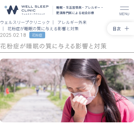
睡眠・生活習慣病・アレルギー・
肥満
専門医による総合診療
MENU
ウェルスリープクリニック
アレルギー外来
目次
花粉症が睡眠の質に与える影響と対策
2025.02.18
花粉症
トップ
花粉症が睡眠の質に与える影響と対策
花粉症治
舌下免疫
アレルギ
コラム