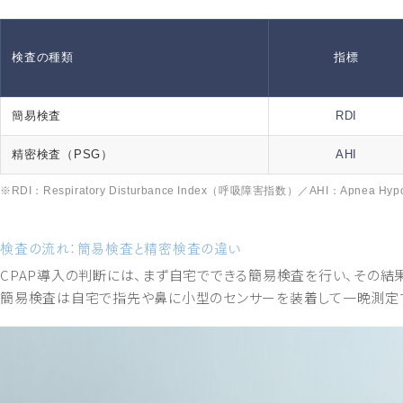
検査の種類
指標
簡易検査
RDI
精密検査（PSG）
AHI
※RDI：Respiratory Disturbance Index（呼吸障害指数）／AHI：Apnea 
検査の流れ：簡易検査と精密検査の違い
CPAP導入の判断には、まず自宅でできる簡易検査を行い、その結
簡易検査は自宅で指先や鼻に小型のセンサーを装着して一晩測定