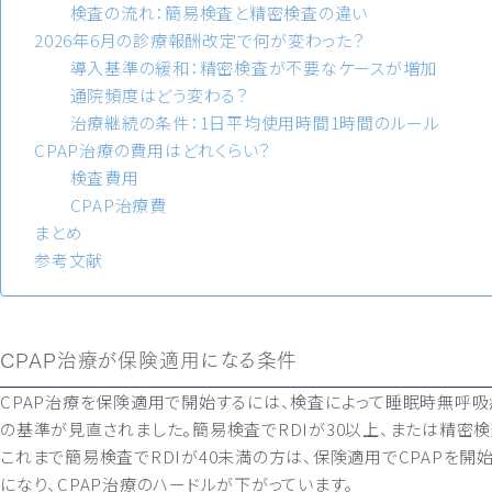
検査の流れ：簡易検査と精密検査の違い
2026年6月の診療報酬改定で何が変わった？
導入基準の緩和：精密検査が不要なケースが増加
通院頻度はどう変わる？
治療継続の条件：1日平均使用時間1時間のルール
CPAP治療の費用はどれくらい？
検査費用
CPAP治療費
まとめ
参考文献
CPAP治療が保険適用になる条件
CPAP治療を保険適用で開始するには、検査によって睡眠時無呼吸症
の基準が見直されました。簡易検査でRDIが30以上、または精密検査
これまで簡易検査でRDIが40未満の方は、保険適用でCPAPを
になり、CPAP治療のハードルが下がっています。