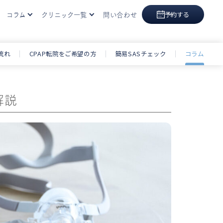
コラム
クリニック一覧
問い合わせ
予約する
眠時無呼吸症候群
東京院
流れ
CPAP転院をご希望の方
簡易SASチェック
コラム
大阪院
福岡院
解説