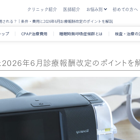
クリニック紹介
医師紹介
お悩み別
初めての方へ
適用される？｜条件・費用と2026年6月診療報酬改定のポイントを解説
いびき・睡眠時無呼吸症候群
いびき・睡
トップ
CPAP治療費用
睡眠時無呼吸症候群とは
検査・治療の
アレルギー
アレルギー
生活習慣病
生活習慣病
と2026年6月診療報酬改定のポイントを
肥満症
肥満症