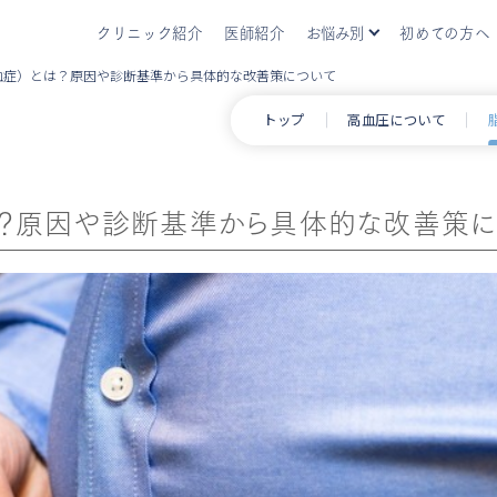
クリニック紹介
医師紹介
お悩み別
初めての方へ
血症）とは？原因や診断基準から具体的な改善策について
いびき・睡眠時無呼吸症候群
いびき・睡
トップ
高血圧について
アレルギー
アレルギー
生活習慣病
生活習慣病
は？原因や診断基準から具体的な改善策
肥満症
肥満症