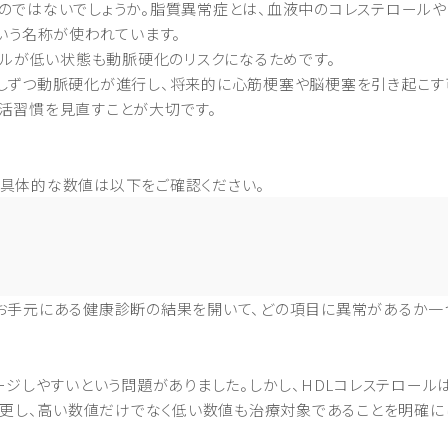
のではないでしょうか。脂質異常症とは、血液中のコレステロール
いう名称が使われています。
ールが低い状態も動脈硬化のリスクになるためです。
しずつ動脈硬化が進行し、将来的に心筋梗塞や脳梗塞を引き起こす
活習慣を見直すことが大切です。
具体的な数値は以下をご確認ください。
お手元にある健康診断の結果を開いて、どの項目に異常があるか一
ージしやすいという問題がありました。しかし、HDLコレステロール
変更し、高い数値だけでなく低い数値も治療対象であることを明確に