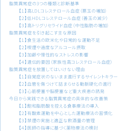
脂質異常症の3つの種類と診断基準
【１】高LDLコレステロール血症（悪玉の増加）
【２】低HDLコレステロール血症（善玉の減少）
【３】高トリグリセライド血症（中性脂肪の増加）
脂質異常症を引き起こす主な原因
【１】食生活の欧米化や日常的な運動不足
【２】喫煙や過度なアルコール摂取
【３】加齢や慢性的なストレスの影響
【４】遺伝的要因（家族性高コレステロール血症）
脂質異常症を放置してはいけない理由
【１】自覚症状のないまま進行するサイレントキラー
【２】血管を傷つけて詰まらせる動脈硬化の進行
【３】心筋梗塞や脳梗塞など重大疾患の誘発
今日から実践できる脂質異常症の具体的な改善策
【１】飽和脂肪酸を控える食事療法の導入
【２】有酸素運動を中心とした運動療法の習慣化
【３】禁煙の実施と適正な飲酒量の管理
【４】医師の指導に基づく薬物療法の検討