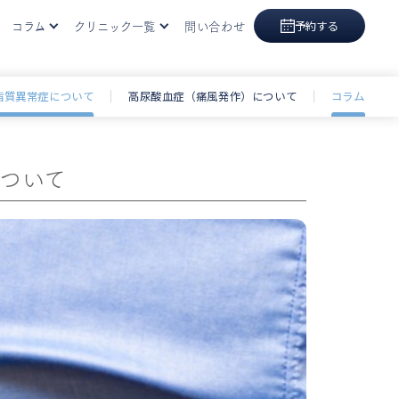
コラム
クリニック一覧
問い合わせ
予約する
眠時無呼吸症候群
東京院
脂質異常症について
高尿酸血症（痛風発作）について
コラム
大阪院
福岡院
について