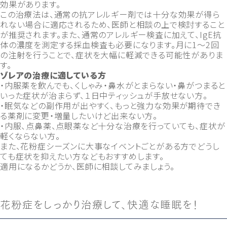
効果があります。
この治療法は、通常の抗アレルギー剤では十分な効果が得ら
れない場合に適応されるため、医師と相談の上で検討すること
が推奨されます。また、通常のアレルギー検査に加えて、IgE抗
体の濃度を測定する採血検査も必要になります。月に1～2回
の注射を行うことで、症状を大幅に軽減できる可能性がありま
す。
ゾレアの治療に適している方
・内服薬を飲んでも、くしゃみ・鼻水がとまらない・鼻がつまると
いった症状が治まらず、１日中ティッシュが手放せない方。
・眠気などの副作用が出やすく、もっと強力な効果が期待でき
る薬剤に変更・増量したいけど出来ない方。
・内服、点鼻薬、点眼薬など十分な治療を行っていても、症状が
軽くならない方。
また、花粉症シーズンに大事なイベントごとがある方でどうし
ても症状を抑えたい方などもおすすめします。
適用になるかどうか、医師に相談してみましょう。
花粉症をしっかり治療して、快適な睡眠を！