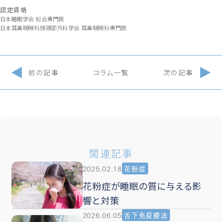
認定資格
日本睡眠学会 総合専門医
日本耳鼻咽喉科頭頸部外科学会 耳鼻咽喉科専門医
前の記事
コラム一覧
次の記事
関連記事
2025.02.18
花粉症
花粉症が睡眠の質に与える影
響と対策
2026.06.05
舌下免疫療法