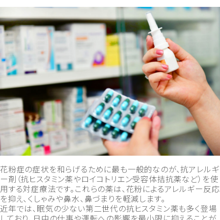
花粉症の症状を和らげるために最も一般的なのが、抗アレルギ
ー剤（抗ヒスタミン薬やロイコトリエン受容体拮抗薬など）を使
用する対症療法です。これらの薬は、花粉によるアレルギー反応
を抑え、くしゃみや鼻水、鼻づまりを軽減します。
近年では、眠気の少ない第二世代の抗ヒスタミン薬も多く登場
しており、日中の仕事や運転への影響を最小限に抑えることが