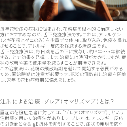
毎年花粉症の症状に悩まされ、花粉症を根本的に治療したい
方におすすめなのが、舌下免疫療法です。これは、アレルゲン
（スギ花粉とダニのみ）を少量ずつ体内に取り込み、免疫を慣れ
させることで、アレルギー反応を軽減する治療法です。
舌下免疫療法は、毎日薬を舌の下に投与し、約３年～５年継続
することで効果を発揮します。治療には時間がかかりますが、症
状の改善や薬の使用量を減らすことが期待できます。
この治療法は、花粉の飛散時期を避けて開始する必要がある
ため、開始時期は注意が必要です。花粉の飛散前に治療を開始
し、来年の花粉症時期に備えましょう。
注射による治療：ゾレア（オマリズマブ）とは？
重症の花粉症患者に対しては、「ゾレア（オマリズマブ）」という
注射薬を用いた治療法があります。ゾレアは、アレルギー反応
の引き金となるIgE抗体を抑制することで、症状の発現を防ぐ