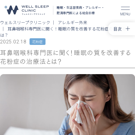
睡眠・生活習慣病・アレルギー・
肥満
専門医による総合診療
MENU
ウェルスリープクリニック
アレルギー外来
目次
耳鼻咽喉科専門医に聞く！睡眠の質を改善する花粉症の治療法と
は？
トップ
2025.02.18
花粉症
花粉症治
耳鼻咽喉科専門医に聞く！睡眠の質を改善する
舌下免疫
花粉症の治療法とは？
アレルギ
コラム