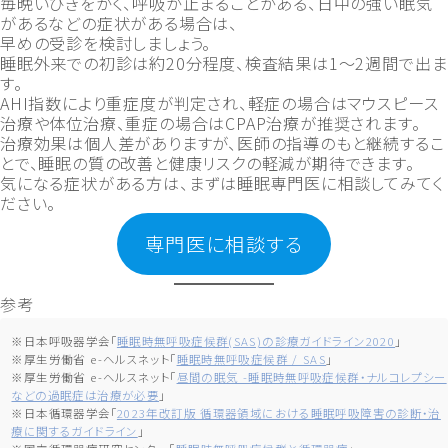
毎晩いびきをかく、呼吸が止まることがある、日中の強い眠気
があるなどの症状がある場合は、
早めの受診を検討しましょう。
睡眠外来での初診は約20分程度、検査結果は1〜2週間で出ま
す。
AHI指数により重症度が判定され、軽症の場合はマウスピース
治療や体位治療、重症の場合はCPAP治療が推奨されます。
治療効果は個人差がありますが、医師の指導のもと継続するこ
とで、睡眠の質の改善と健康リスクの軽減が期待できます。
気になる症状がある方は、まずは睡眠専門医に相談してみてく
ださい。
専門医に相談する
参考
※日本呼吸器学会「
睡眠時無呼吸症候群(SAS)の診療ガイドライン2020
」
※厚生労働省 e-ヘルスネット「
睡眠時無呼吸症候群 / SAS
」
※厚生労働省 e-ヘルスネット「
昼間の眠気 -睡眠時無呼吸症候群・ナルコレプシー
などの過眠症は治療が必要
」
※日本循環器学会「
2023年改訂版 循環器領域における睡眠呼吸障害の診断・治
療に関するガイドライン
」