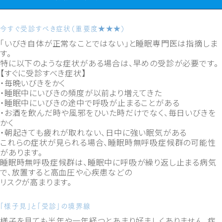
今すぐ受診すべき症状（重要度★★★）
「いびき自体が正常なことではない」と睡眠専門医は指摘しま
す。
特に以下のような症状がある場合は、早めの受診が必要です。
【すぐに受診すべき症状】
・毎晩いびきをかく
・睡眠中にいびきの頻度が以前より増えてきた
・睡眠中にいびきの途中で呼吸が止まることがある
・お酒を飲んだ時や風邪をひいた時だけでなく、毎日いびきを
かく
・朝起きても疲れが取れない、日中に強い眠気がある
これらの症状が見られる場合、睡眠時無呼吸症候群の可能性
があります。
睡眠時無呼吸症候群は、睡眠中に呼吸が繰り返し止まる病気
で、放置すると高血圧や心疾患などの
リスクが高まります。
「様子見」と「受診」の境界線
様子を見ても半年や一年経つとあまり好ましくありません。症