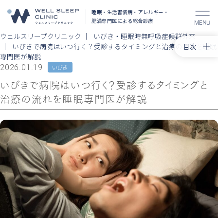
睡眠・生活習慣病・アレルギー・
肥満
専門医による総合診療
MENU
ウェルスリープクリニック
いびき・睡眠時無呼吸症候群外来
目次
いびきで病院はいつ行く？受診するタイミングと治療の流れを睡眠
専門医が解説
トップ
2026.01.19
いびき
CPAP治
いびきで病院はいつ行く？受診するタイミングと
睡眠時無
治療の流れを睡眠専門医が解説
検査・治
CPAP転
簡易SAS
コラム