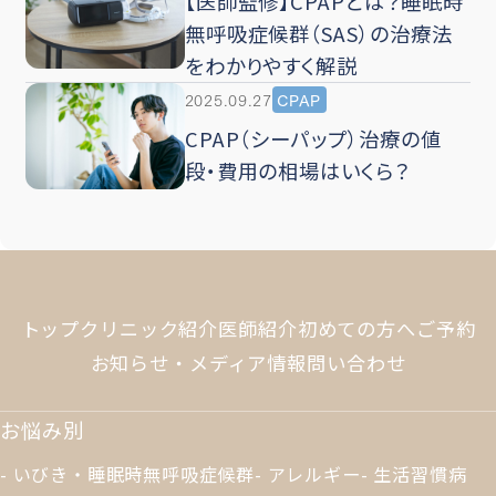
【医師監修】CPAPとは？睡眠時
無呼吸症候群（SAS）の治療法
をわかりやすく解説
2025.09.27
CPAP
CPAP（シーパップ）治療の値
段・費用の相場はいくら？
トップ
クリニック紹介
医師紹介
初めての方へ
ご予約
お知らせ・メディア情報
問い合わせ
お悩み別
いびき・睡眠時無呼吸症候群
アレルギー
生活習慣病