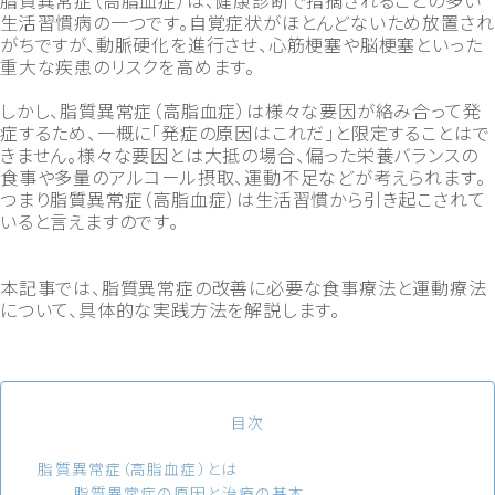
脂質異常症（高脂血症）は、健康診断で指摘されることの多い
生活習慣病の一つです。自覚症状がほとんどないため放置され
がちですが、動脈硬化を進行させ、心筋梗塞や脳梗塞といった
重大な疾患のリスクを高めます。
しかし、脂質異常症（高脂血症）は様々な要因が絡み合って発
症するため、一概に「発症の原因はこれだ」と限定することはで
きません。様々な要因とは大抵の場合、偏った栄養バランスの
食事や多量のアルコール摂取、運動不足などが考えられます。
つまり脂質異常症（高脂血症）は生活習慣から引き起こされて
いると言えますのです。
本記事では、脂質異常症の改善に必要な食事療法と運動療法
について、具体的な実践方法を解説します。
目次
脂質異常症（高脂血症）とは
脂質異常症の原因と治療の基本