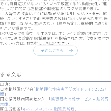
です。自覚症状がないからといって放置すると、動脈硬化が進
行し、将来的に心筋梗塞や脳梗塞のリスクが高まります。
生活習慣の改善はすぐには効果が現れませんが、3〜6ヶ月継
続していくすることで血液検査の数値に変化が見られます。医
師と相談しながら、無理のない目標を設定し、継続的に取り組
むことが重要です。
Dクリニック東京ウェルネスでは、オンライン診療にも対応して
います。健康診断で脂質異常症を指摘された方、治療を検討さ
れている方は、お気軽にご相談ください。
予約はこちら
参考文献
出典：
日本動脈硬化学会「
動脈硬化性疾患予防ガイドライン2022年
版
」
国立循環器病研究センター「
循環器病情報サービス – 脂質異
常症
」
厚生労働省「
e-ヘルスネット – 脂質異常症
」