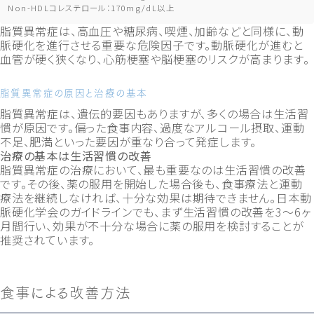
Non-HDLコレステロール：170mg/dL以上
脂質異常症は、高血圧や糖尿病、喫煙、加齢などと同様に、動
脈硬化を進行させる重要な危険因子です。動脈硬化が進むと
血管が硬く狭くなり、心筋梗塞や脳梗塞のリスクが高まります。
脂質異常症の原因と治療の基本
脂質異常症は、遺伝的要因もありますが、多くの場合は生活習
慣が原因です。偏った食事内容、過度なアルコール摂取、運動
不足、肥満といった要因が重なり合って発症します。
治療の基本は生活習慣の改善
脂質異常症の治療において、最も重要なのは生活習慣の改善
です。その後、薬の服用を開始した場合後も、食事療法と運動
療法を継続しなければ、十分な効果は期待できません。日本動
脈硬化学会のガイドラインでも、まず生活習慣の改善を3〜6ヶ
月間行い、効果が不十分な場合に薬の服用を検討することが
推奨されています。
食事による改善方法