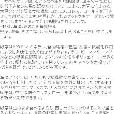
コサヘキサエン酸）といった不飽和脂肪酸は、血中の中性脂肪
を低下させる効果が認められています。また、大豆に含まれる
大豆タンパク質と食物繊維には、LDLコレステロールを低下さ
せる作用があります。納豆に含まれるナットウキナーゼという酵
素には、血栓を溶かす作用も期待されています。
・野菜、海藻、きのこを毎食摂る
野菜、海藻、きのこ類は、毎食1品以上食べることを目標にしま
しょう。
野菜はビタミン、ミネラル、食物繊維が豊富で、強い抗酸化作用
により動脈硬化を防ぐ働きがあります。特に、ピーマンやニンジ
ンなどの緑黄色野菜は、ビタミンA・C・Eやポリフェノールが多く
含まれ、優れた抗酸化力を持っています。キャベツや大根など
の淡色野菜は、ビタミンCが豊富です。
海藻ときのこは、どちらも食物繊維が豊富で、コレステロール
の吸収を抑制したり、余分な脂質を体外に排出したりする作用
があります。コンブ、メカブ、ナメコなどに含まれる水溶性食物
繊維は、中性脂肪やコレステロールを減少させ、血流を改善す
る効果が期待できます。
野菜は生のまま食べるよりも、蒸したりゆでたりすることで量を
多く摂取できます。緑黄色野菜に豊富なビタミンA・Eは脂溶性