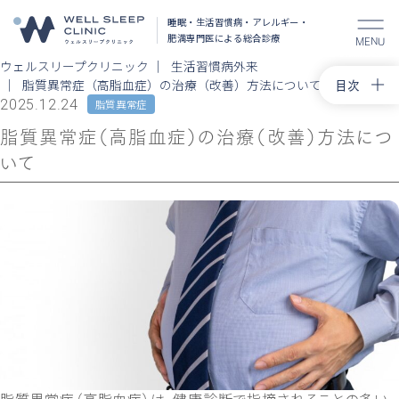
睡眠・生活習慣病・アレルギー・
肥満
専門医による総合診療
MENU
ウェルスリープクリニック
生活習慣病外来
目次
脂質異常症（高脂血症）の治療（改善）方法について
2025.12.24
脂質異常症
トップ
脂質異常症（高脂血症）の治療（改善）方法につ
高血圧に
いて
脂質異常
高尿酸血
コラム