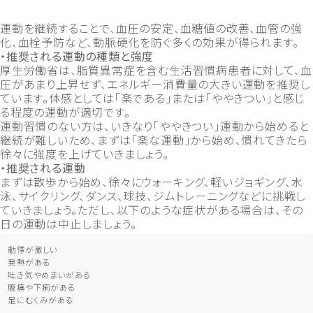
運動を継続することで、血圧の安定、血糖値の改善、血管の強
化、血栓予防など、動脈硬化を防ぐ多くの効果が得られます。
・推奨される運動の種類と強度
厚生労働省は、脂質異常症を含む生活習慣病患者に対して、血
圧があまり上昇せず、エネルギー消費量の大きい運動を推奨し
ています。体感としては「楽である」または「ややきつい」と感じ
る程度の運動が適切です。
運動習慣のない方は、いきなり「ややきつい」運動から始めると
継続が難しいため、まずは「楽な運動」から始め、慣れてきたら
徐々に強度を上げていきましょう。
・推奨される運動
まずは散歩から始め、徐々にウォーキング、軽いジョギング、水
泳、サイクリング、ダンス、球技、ジムトレーニングなどに挑戦し
ていきましょう。ただし、以下のような症状がある場合は、その
日の運動は中止しましょう。
動悸が激しい
発熱がある
吐き気やめまいがある
腹痛や下痢がある
足にむくみがある