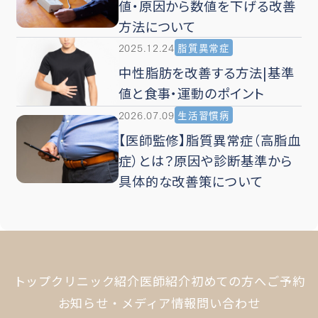
値・原因から数値を下げる改善
方法について
2025.12.24
脂質異常症
中性脂肪を改善する方法|基準
値と食事・運動のポイント
2026.07.09
生活習慣病
【医師監修】脂質異常症（高脂血
症）とは？原因や診断基準から
具体的な改善策について
トップ
クリニック紹介
医師紹介
初めての方へ
ご予約
お知らせ・メディア情報
問い合わせ