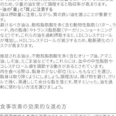
のため、少量の油を使って調理すると吸収率が高まります。
・油の「量」と「質」に注意する
油は摂取量に注意しながら、質の良い油を選ぶことが重要で
す。
避けるべき油は、飽和脂肪酸を多く含む動物性脂肪（バター、ラ
ード、肉の脂身）やトランス脂肪酸（マーガリン、ショートニング
など）です。これらの油を過剰摂取すると、LDLコレステロール
が増加し、HDLコレステロールが減少するため、動脈硬化のリ
スクが高まります。
推奨される油は、不飽和脂肪酸を多く含むオリーブ油、アマニ
油、しそ油、えごま油などです。これらには、血中の中性脂肪や
コレステロール値を調節する働きがあるとされています。
肉を食べる際は、脂身の少ない部位（ヒレ、ももなど）を選び、
脂身は取り除くようにしましょう。調理法は、揚げ物を避け、グリ
ルで焼く、湯通しして余分な脂を落とす、蒸すといった、油を過
剰に使わない方法を選びましょう。
食事改善の効果的な進め方